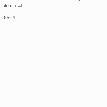
dominical.
GR-jl/I