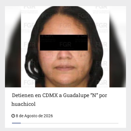
Cae en Zapopan prófugo estadounidense buscado por
Interpol
Detienen en CDMX a Guadalupe “N” por
Ciclosporiasis no representa un riesgo epidemiológico
masivo
huachicol
8 de Agosto de 2026