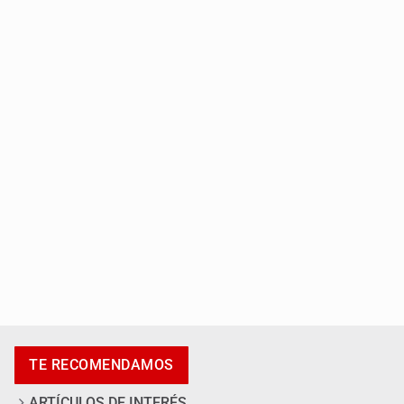
Jalisco lidera entre sancionados por EU
Exigen con protesta atender desaparición de menores
TE RECOMENDAMOS
ARTÍCULOS DE INTERÉS