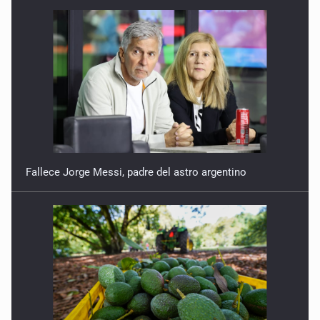
11 de Julio de 2026
Detienen en Tlajomulco a hombre con dos armas de fuego
y más de 50 cartuchos
10 de Julio de 2026
Instalan mesa de seguridad para conductores de ERT
9 de Julio de 2026
Fallece Jorge Messi, padre del astro argentino
Que tiradero
10 de Julio de 2026
Detienen a conductor por amenazar con arma tras
incidente vial
9 de Julio de 2026