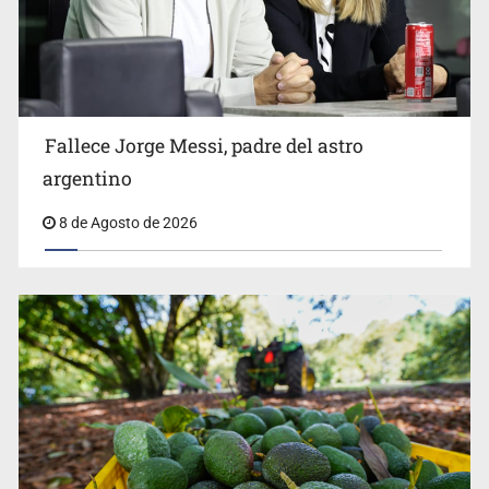
El Senado de EE.UU. confirma a Todd Blanche,
exabogado de Trump, como fiscal general
Fallece Jorge Messi, padre del astro
argentino
8 de Agosto de 2026