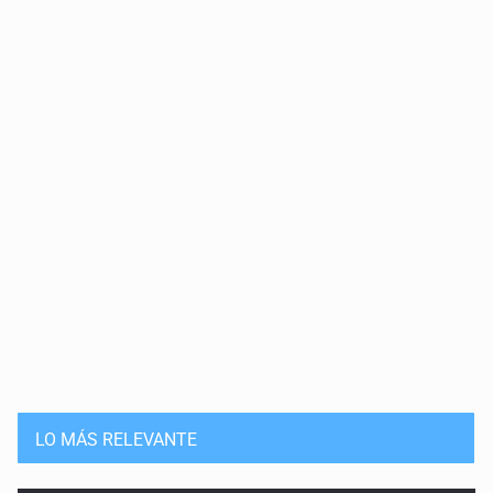
Cortina de hubo
20 de Julio de 2026
Solución
15 de Julio de 2026
Que nadie cree
14 de Julio de 2026
Pleito banal
13 de Julio de 2026
Guerra de lodo
13 de Julio de 2026
LO MÁS RELEVANTE
No hay problema de salud