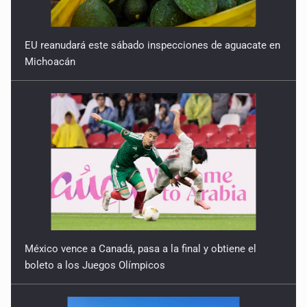
Reactivarán contraflujo en López Mateos Sur a partir del
13 de julio
EU reanudará este sábado inspecciones de aguacate en
9 de Julio de 2026
Michoacán
Y no se enoje con el FBI
9 de Julio de 2026
Lo que quedó del mundial
8 de Julio de 2026
Hombre es investigado por ser autor intelectual del
feminicidio de su madre
7 de Julio de 2026
México vence a Canadá, pasa a la final y obtiene el
boleto a los Juegos Olímpicos
A ver cuántos quedan
7 de Julio de 2026