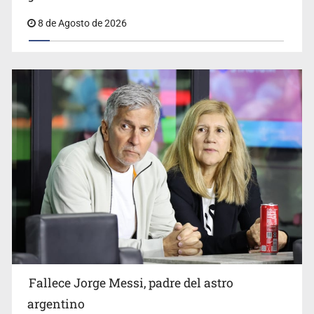
8 de Agosto de 2026
Realizan primera boda de personas sordas en Zapopan
El Senado de EE.UU. confirma a Todd Blanche,
exabogado de Trump, como fiscal general
Fallece Jorge Messi, padre del astro
argentino