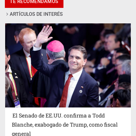
TE RECOMENDAMOS
Interpol
ARTÍCULOS DE INTERÉS
Avalan rebaja del Siapa para 203 colonias
El Senado de EE.UU. confirma a Todd
Blanche, exabogado de Trump, como fiscal
general