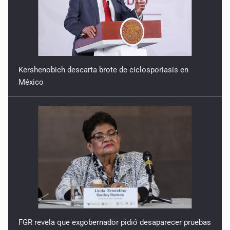
Reactivarán contraflujo en López Mateos Sur a partir del
13 de julio
9 de Julio de 2026
Kershenobich descarta brote de ciclosporiasis en
México
Y no se enoje con el FBI
9 de Julio de 2026
Lo que quedó del mundial
8 de Julio de 2026
Hombre es investigado por ser autor intelectual del
feminicidio de su madre
7 de Julio de 2026
FGR revela que exgobernador pidió desaparecer pruebas
A ver cuántos quedan
de caso Ayotzinapa
7 de Julio de 2026