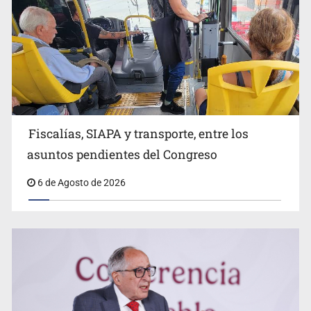
Fiscalías, SIAPA y transporte, entre los
Fiscalía va por más involucrados en el feminicidio de
Valeria Márquez
asuntos pendientes del Congreso
6 de Agosto de 2026