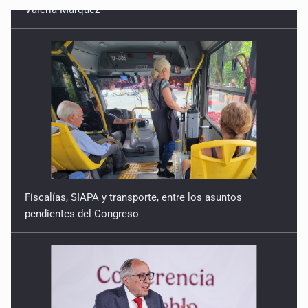
No hay problema de salud
11 de Julio de 2026
Detienen en Tlajomulco a hombre con dos armas de fuego
y más de 50 cartuchos
10 de Julio de 2026
Instalan mesa de seguridad para conductores de ERT
9 de Julio de 2026
Fiscalías, SIAPA y transporte, entre los asuntos
pendientes del Congreso
Que tiradero
10 de Julio de 2026
Detienen a conductor por amenazar con arma tras
incidente vial
9 de Julio de 2026