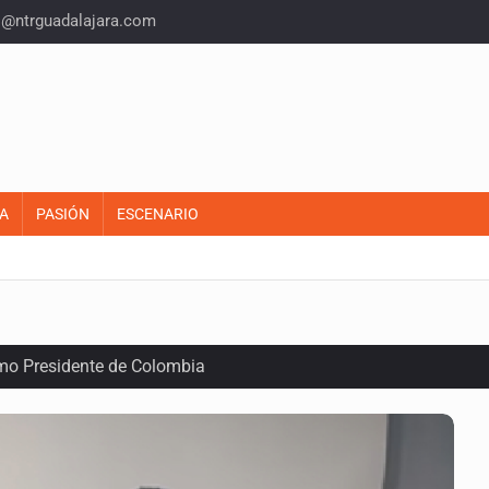
o@ntrguadalajara.com
A
PASIÓN
ESCENARIO
omo Presidente de Colombia
ocumenta su implicación en desapariciones forzadas
criminal en Jalisco y Michoacán