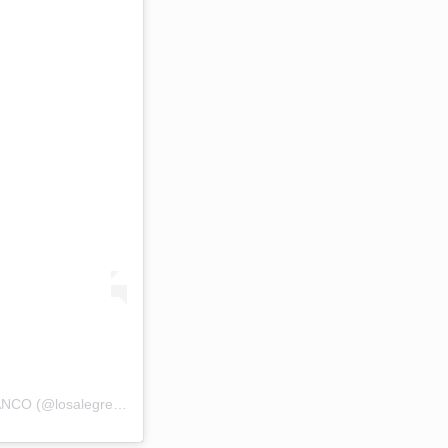
Una publicación compartida por LOS ALEGRES DEL BARRANCO (@losalegresdelbarranco1)