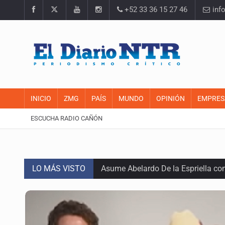
+52 33 36 15 27 46
inf
INICIO
ZMG
PAÍS
MUNDO
OPINIÓN
EMPRES
ESCUCHA RADIO CAÑÓN
LO MÁS VISTO
Asume Abelardo De la Espriella c
Policías bajo la mira: La CEDHJ d
Procesan a el “R1”, presunto líder 