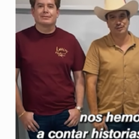
Detienen a tres miembros de red tr
Balean a hombre en calles de la co
Llega en carreta al hospital tras r
Motociclista fue perseguido y ases
Descartan riesgo tras reportes de 
Cae en Zapopan prófugo estadouni
Resalta Fujimori restablecimiento 