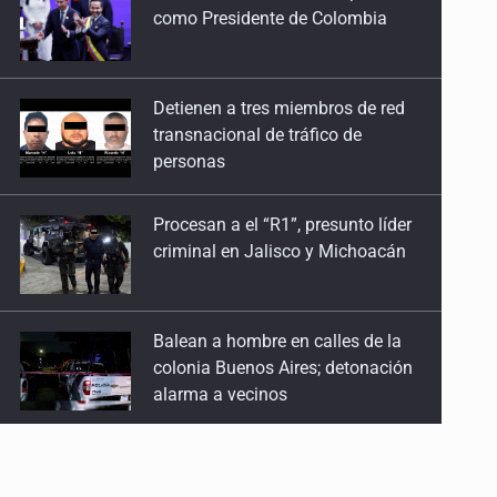
como Presidente de Colombia
Detienen a tres miembros de red
transnacional de tráfico de
personas
Procesan a el “R1”, presunto líder
criminal en Jalisco y Michoacán
Balean a hombre en calles de la
colonia Buenos Aires; detonación
alarma a vecinos
Llega en carreta al hospital tras
recibir golpes en la cabeza en la