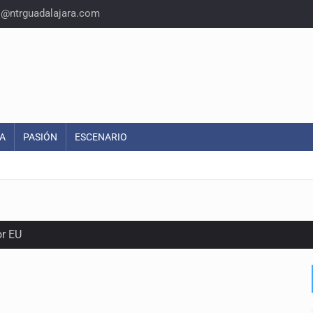
o@ntrguadalajara.com
A
PASIÓN
ESCENARIO
or EU
colonias
s sordas en Zapopan