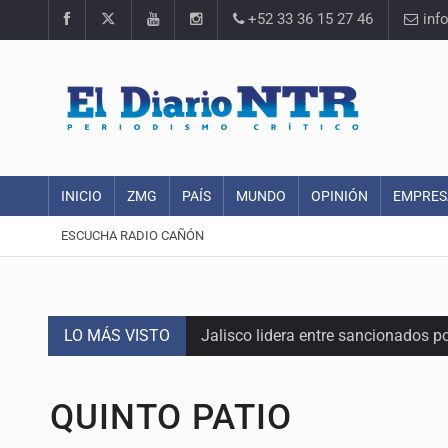
+52 33 36 15 27 46
inf
INICIO
ZMG
PAÍS
MUNDO
OPINIÓN
EMPRES
ESCUCHA RADIO CAÑÓN
LO MÁS VISTO
Jalisco lidera entre sancionados p
Avalan rebaja del Siapa para 203 
QUINTO PATIO
Realizan primera boda de persona