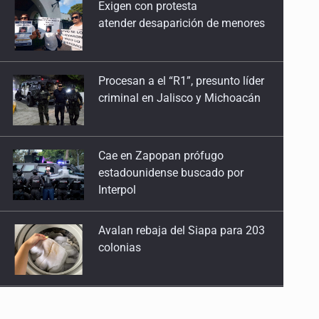
Procesan a el “R1”, presunto líder
28 de Julio de 2026
criminal en Jalisco y Michoacán
Quinto Patio
27 de Julio de 2026
Cae en Zapopan prófugo
estadounidense buscado por
Quinto Patio
Interpol
25 de Julio de 2026
Avalan rebaja del Siapa para 203
Quinto Patio
colonias
24 de Julio de 2026
Quinto Patio
Realizan primera boda
23 de Julio de 2026
de personas sordas en Zapopan
Quinto Patio
22 de Julio de 2026
Entrega apoyos a afectados por