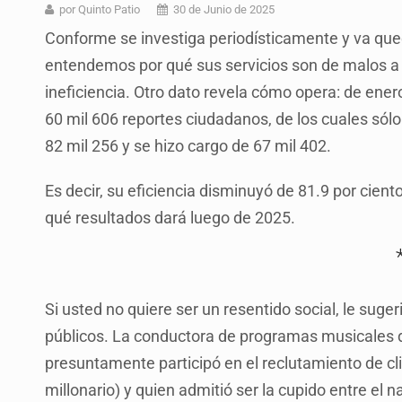
Entrega apoyos a afectados por llu
por Quinto Patio
30 de Junio de 2025
Conforme se investiga periodísticamente y va que
Accidentes resaltan en causas de
entendemos por qué sus servicios son de malos a 
Llaman a mantener legado de Alc
ineficiencia. Otro dato revela cómo opera: de ener
Concierto patrio costará 32.9 mdp
60 mil 606 reportes ciudadanos, de los cuales sólo
82 mil 256 y se hizo cargo de 67 mil 402.
Instalan señalética en el Ávila Ca
Ca7riel y Paco conquistan México
Es decir, su eficiencia disminuyó de 81.9 por cien
qué resultados dará luego de 2025.
Quinto Patio
Si usted no quiere ser un resentido social, le sug
públicos. La conductora de programas musicales
presuntamente participó en el reclutamiento de cl
millonario) y quien admitió ser la cupido entre el 