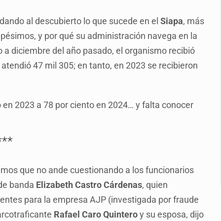
vias en Oblatos
dando al descubierto lo que sucede en el
Siapa
, más
 muerte
pésimos, y por qué su administración navega en la
alde
o a diciembre del año pasado, el organismo recibió
 atendió 47 mil 305; en tanto, en 2023 se recibieron
macho
to en 2023 a 78 por ciento en 2024… y falta conocer
***
erimos que no ande cuestionando a los funcionarios
 de banda
Elizabeth Castro Cárdenas
, quien
ientes para la empresa AJP (investigada por fraude
narcotraficante
Rafael Caro Quintero
y su esposa, dijo