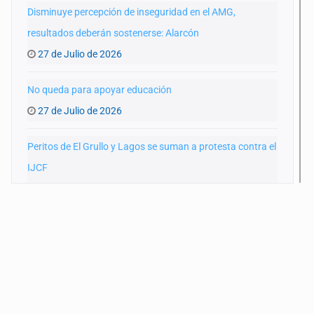
Disminuye percepción de inseguridad en el AMG,
resultados deberán sostenerse: Alarcón
27 de Julio de 2026
No queda para apoyar educación
27 de Julio de 2026
Peritos de El Grullo y Lagos se suman a protesta contra el
IJCF
22 de Julio de 2026
SIAPA ignoró por 10 años reportes diarios de mala
calidad del agua
20 de Julio de 2026
Cortina de hubo