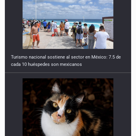
Detienen en Tlajomulco a hombre con dos armas de fuego
y más de 50 cartuchos
10 de Julio de 2026
Instalan mesa de seguridad para conductores de ERT
9 de Julio de 2026
Turismo nacional sostiene al sector en México: 7.5 de
cada 10 huéspedes son mexicanos
Que tiradero
10 de Julio de 2026
Detienen a conductor por amenazar con arma tras
incidente vial
9 de Julio de 2026
Reactivarán contraflujo en López Mateos Sur a partir del
13 de julio