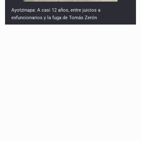
Ayotzinapa: A casi 12 años, entre juicios a
exfuncionarios y la fuga de Tomás Zerón
Caen en Zapopan 'El Ruso', objetivo prioritario por
homicidios en Playa del Carmen