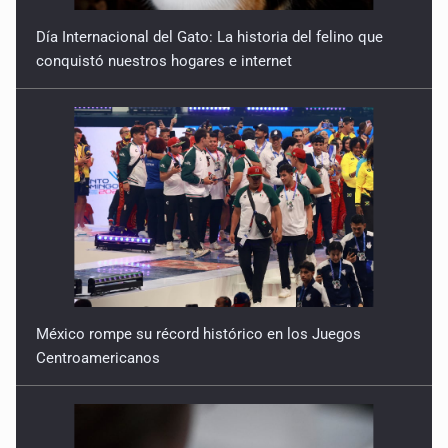
9 de Julio de 2026
Día Internacional del Gato: La historia del felino que
conquistó nuestros hogares e internet
Y no se enoje con el FBI
9 de Julio de 2026
Lo que quedó del mundial
8 de Julio de 2026
Hombre es investigado por ser autor intelectual del
feminicidio de su madre
7 de Julio de 2026
México rompe su récord histórico en los Juegos
A ver cuántos quedan
Centroamericanos
7 de Julio de 2026