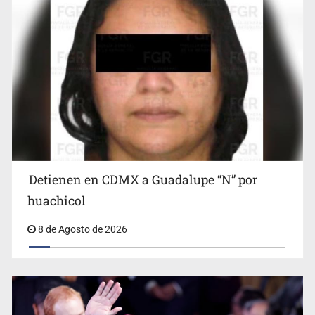
Detienen en CDMX a Guadalupe “N” por
Ciclosporiasis no representa un riesgo epidemiológico
masivo
huachicol
8 de Agosto de 2026