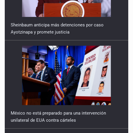
Reactivarán contraflujo en López Mateos Sur a partir del
13 de julio
9 de Julio de 2026
Sheinbaum anticipa más detenciones por caso
Ayotzinapa y promete justicia
Y no se enoje con el FBI
9 de Julio de 2026
Lo que quedó del mundial
8 de Julio de 2026
Hombre es investigado por ser autor intelectual del
feminicidio de su madre
7 de Julio de 2026
México no está preparado para una intervención
A ver cuántos quedan
unilateral de EUA contra cárteles
7 de Julio de 2026