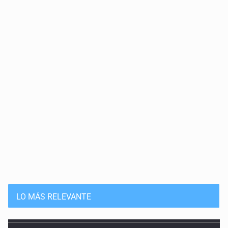
Cortina de hubo
20 de Julio de 2026
Solución
15 de Julio de 2026
Que nadie cree
14 de Julio de 2026
Pleito banal
13 de Julio de 2026
Guerra de lodo
13 de Julio de 2026
LO MÁS RELEVANTE
No hay problema de salud