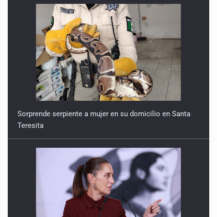
11 de Julio de 2026
Detienen en Tlajomulco a hombre con dos armas de fuego
y más de 50 cartuchos
10 de Julio de 2026
Instalan mesa de seguridad para conductores de ERT
9 de Julio de 2026
Sorprende serpiente a mujer en su domicilio en Santa
Teresita
Que tiradero
10 de Julio de 2026
Detienen a conductor por amenazar con arma tras
incidente vial
9 de Julio de 2026