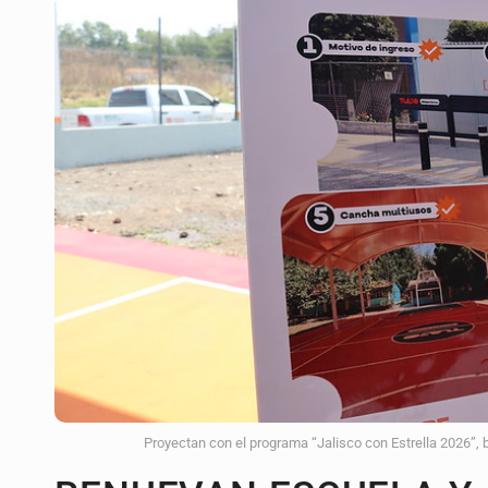
Ex policía es detenido por agresió
Vecinos de Mirador de San Isidro d
Reporta 627 acciones tras inundac
SSPC, participa en búsqueda de R
Proponen consulta popular por desa
Identifican a más implicados en cr
Capturan a secuestradora buscad
Proyectan con el programa “Jalisco con Estrella 2026”, b