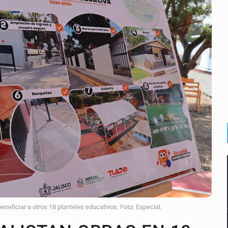
n y amenzas contra su pareja
enuncian tala; IJALVI lo niega
ión en Balcones de Oblatos
icardo Cabezas Talavera
rrollo de vivienda en Mirador de San Isidro
imen de Valeria
a desde 2012
eneficiar a otros 18 planteles educativos. Foto: Especial.