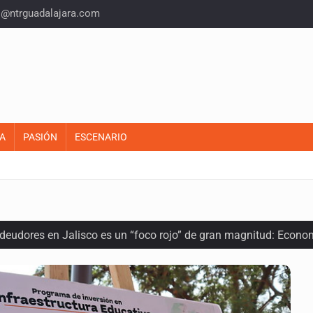
o@ntrguadalajara.com
A
PASIÓN
ESCENARIO
 deudores en Jalisco es un “foco rojo” de gran magnitud: Econo
ra recuperar fondos públicos
arios en Zapopan