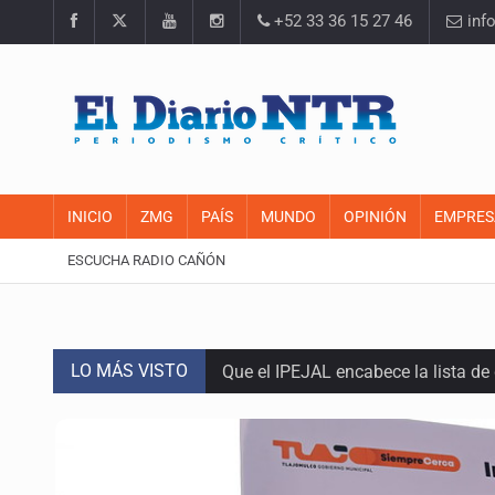
+52 33 36 15 27 46
inf
INICIO
ZMG
PAÍS
MUNDO
OPINIÓN
EMPRES
ESCUCHA RADIO CAÑÓN
LO MÁS VISTO
Que el IPEJAL encabece la lista de
Critican inoperancia de la ASEJ pa
Catean centro de fraudes inmobili