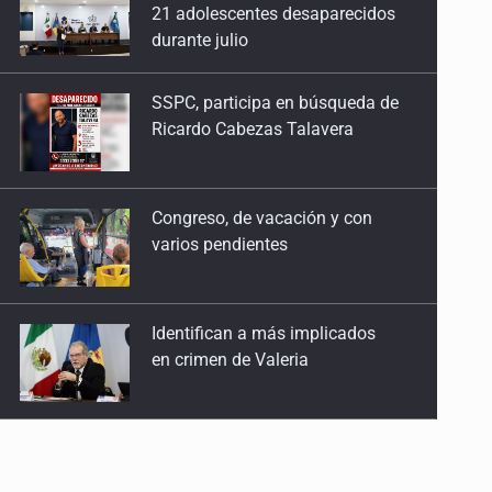
Ricardo Cabezas Talavera
Congreso, de vacación y con
varios pendientes
Identifican a más implicados
en crimen de Valeria
Capturan en Zapopan a
defraudador de paquetes
vacacionales
Capturan a secuestradora
buscada desde 2012