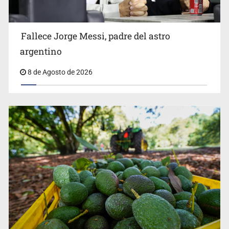
El Senado de EE.UU. confirma a Todd Blanche,
exabogado de Trump, como fiscal general
Fallece Jorge Messi, padre del astro
argentino
8 de Agosto de 2026