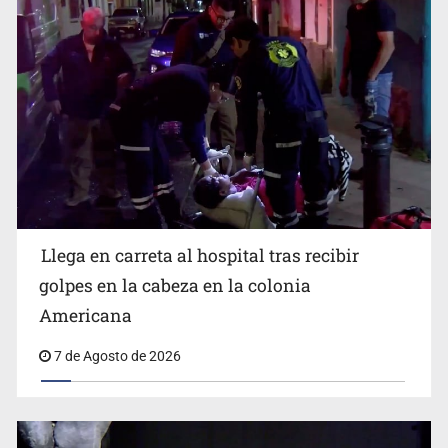
Llega en carreta al hospital tras recibir
Balean a hombre en calles de la colonia Buenos Aires;
detonación alarma a vecinos
golpes en la cabeza en la colonia
Americana
7 de Agosto de 2026