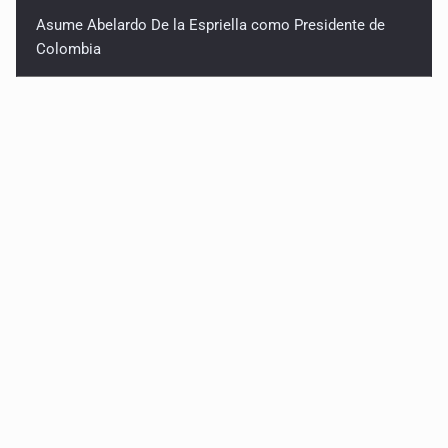
Asume Abelardo De la Espriella como Presidente de
Colombia
Acusan colectivos que el 80% de las desapariciones
forzadas en Jalisco son ejecutadas por policías