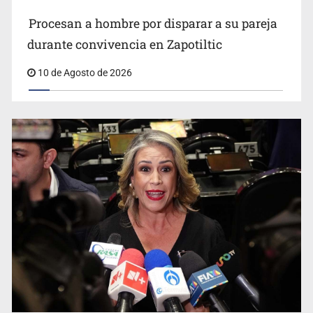
Procesan a hombre por disparar a su pareja
PAN advierte riesgo de censura con nuevos
durante convivencia en Zapotiltic
lineamientos sobre derechos de las audiencias
10 de Agosto de 2026