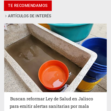
TE RECOMENDAMOS
exigir 'cobro de piso'
ARTÍCULOS DE INTERÉS
Ken Salazar afirma que no tiene evidencia de vínculos
entre el gobierno de México y el crimen organizado
Buscan reformar Ley de Salud en Jalisco
para emitir alertas sanitarias por mala