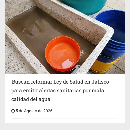
Buscan reformar Ley de Salud en Jalisco para emitir
alertas sanitarias por mala calidad del agua
Buscan reformar Ley de Salud en Jalisco
Citarían a Medrano si persiste falta de diálogo con
para emitir alertas sanitarias por mala
vecinos de Mirador San Isidro
calidad del agua
5 de Agosto de 2026