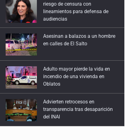
Asesinan a balazos a un hombre
en calles de El Salto
Adulto mayor pierde la vida en
incendio de una vivienda en
Oblatos
Advierten retrocesos en
transparencia tras desaparición
del INAI
Jalisco mantiene la búsqueda de
21 adolescentes desaparecidos
durante julio
Desarticulan en Cataluña célula