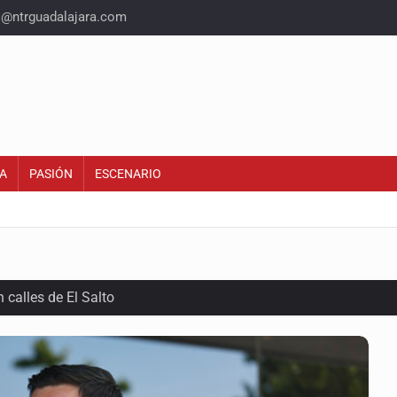
o@ntrguadalajara.com
A
PASIÓN
ESCENARIO
calles de El Salto
1 adolescentes desaparecidos durante julio
n Tlajomulco