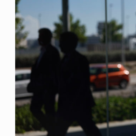
Desarticulan en Cataluña célula 
Fallece monseñor Carlos Garfias Me
Detienen al exgobernador de Guerre
Anuncian refuerzo de seguridad en
Sheinbaum defiende consulta públi
SEP permitirá regularización de es
Adulto mayor pierde la vida en inc