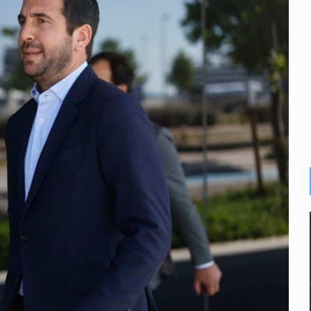
del CJNG y decomisan 2.5 toneladas de metanfetamina
rlos, arzobispo emérito de Morelia
ro, Ángel Aguirre
 Michoacán para reactivar exportación de aguacate
ca sobre derechos de las audiencias
cuelas militarizadas
endio de una vivienda en Oblatos