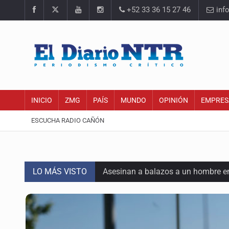
+52 33 36 15 27 46
inf
INICIO
ZMG
PAÍS
MUNDO
OPINIÓN
EMPRES
ESCUCHA RADIO CAÑÓN
LO MÁS VISTO
Asesinan a balazos a un hombre en 
Jalisco mantiene la búsqueda de 2
Asesinan a balazos a un hombre e