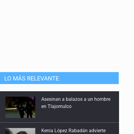
LO MÁS RELEVANTE
Kenia López Rabadán advierte
riesgo de censura con
lineamientos para defensa de
audiencias