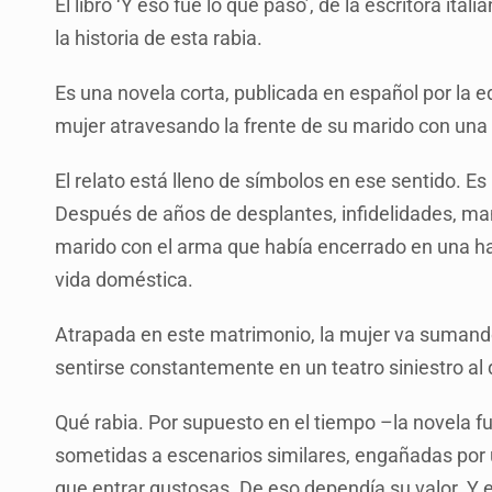
El libro ‘Y eso fue lo que pasó’, de la escritora it
la historia de esta rabia.
Es una novela corta, publicada en español por la e
mujer atravesando la frente de su marido con una 
El relato está lleno de símbolos en ese sentido. Es
Después de años de desplantes, infidelidades, man
marido con el arma que había encerrado en una hab
vida doméstica.
Atrapada en este matrimonio, la mujer va sumando
sentirse constantemente en un teatro siniestro al 
Qué rabia. Por supuesto en el tiempo –la novela
sometidas a escenarios similares, engañadas por 
que entrar gustosas. De eso dependía su valor. Y e