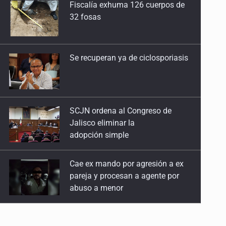
Se recuperan ya de ciclosporiasis
2 de Mayo de 2026
Mujeres que crecen como árboles
25 de Abril de 2026
SCJN ordena al Congreso de
Jalisco eliminar la
Reimaginar la seducción
adopción simple
18 de Abril de 2026
Cae ex mando por agresión a ex
Sobre el cuerpo que anhela
pareja y procesan a agente por
28 de Marzo de 2026
abuso a menor
La muerte en femenino
Jalisco mantiene la búsqueda de
21 de Marzo de 2026
21 adolescentes desaparecidos
durante julio
¿Qué dicen de ti tus listas de la compra?
14 de Marzo de 2026
SSPC, participa en búsqueda de