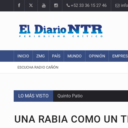
+52 33 36 15 27 46
inf
INICIO
ZMG
PAÍS
MUNDO
OPINIÓN
EMPRES
ESCUCHA RADIO CAÑÓN
LO MÁS VISTO
Quinto Patio
Se recuperan ya de ciclosporiasis
UNA RABIA COMO UN T
SCJN ordena al Congreso de Jalisc