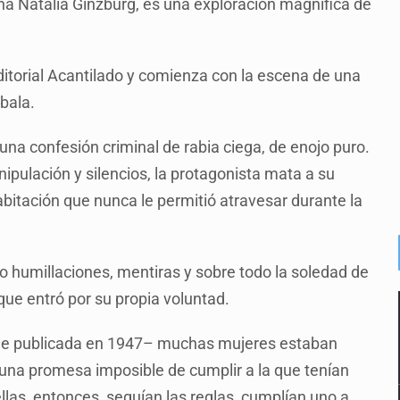
aliana Natalia Ginzburg, es una exploración magnífica de
ditorial Acantilado y comienza con la escena de una
bala.
 una confesión criminal de rabia ciega, de enojo puro.
ipulación y silencios, la protagonista mata a su
itación que nunca le permitió atravesar durante la
 humillaciones, mentiras y sobre todo la soledad de
que entró por su propia voluntad.
 fue publicada en 1947– muchas mujeres estaban
una promesa imposible de cumplir a la que tenían
llas, entonces, seguían las reglas, cumplían uno a