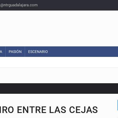
o@ntrguadalajara.com
A
PASIÓN
ESCENARIO
IRO ENTRE LAS CEJAS
o eliminar la adopción simple