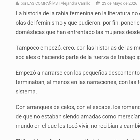
Fiscalía exhuma 126 cuerpos de 3
por LAS COMPAÑÍAS | Alejandra Carrillo
23 de Mayo de 2026
La historia de la rabia femenina en la literatura n
Al archivo la mitad de quejas contr
olas del feminismo y que pudieron, por fin, ponerle
Ya hay solicitud de audiencia de i
domésticas que han enfrentado las mujeres desde el
Vecinos acusan retiro de árboles; Ij
Tampoco empezó, creo, con las historias de las mu
Buscan mantener tradiciones con 
sociales o haciendo parte de la fuerza de trabajo 
Apoyarán a mujeres con cáncer c
Empezó a narrarse con los pequeños descontentos e
UdeG convierte residuos de agave e
terminaban, al menos en las narraciones, con las f
sistema.
Con arranques de celos, con el escape, los romances
de que no estaban siendo amadas como merecían y 
mundo en el que les tocó vivir, no recibían a camb