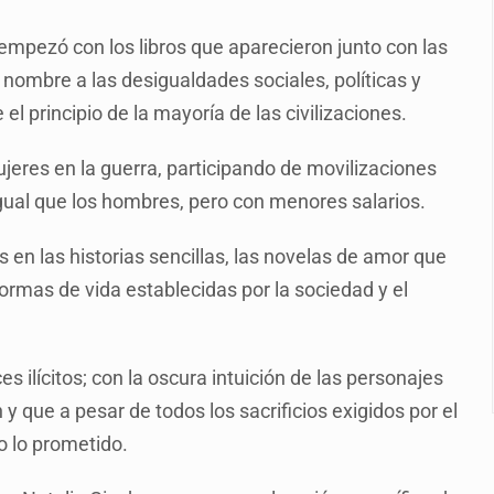
2 fosas
o empezó con los libros que aparecieron junto con las
a el Siapa
 nombre a las desigualdades sociales, políticas y
mputación en caso Eli Castro
 principio de la mayoría de las civilizaciones.
alvi niega tala
jeres en la guerra, participando de movilizaciones
Feria Corazón de Artesano
igual que los hombres, pero con menores salarios.
on 40 mdp
n las historias sencillas, las novelas de amor que
n biotextil
ormas de vida establecidas por la sociedad y el
 ilícitos; con la oscura intuición de las personajes
que a pesar de todos los sacrificios exigidos por el
io lo prometido.