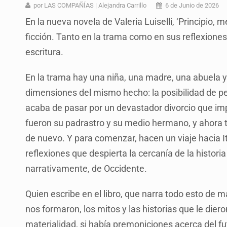
Ex policía es detenido por agresió
por LAS COMPAÑÍAS | Alejandra Carrillo
6 de Junio de 2026
En la nueva novela de Valeria Luiselli, ‘Principio, m
Vecinos de Mirador de San Isidro d
ficción. Tanto en la trama como en sus reflexiones
Reporta 627 acciones tras inundac
escritura.
SSPC, participa en búsqueda de R
En la trama hay una niña, una madre, una abuela y
Proponen consulta popular por desa
dimensiones del mismo hecho: la posibilidad de pe
Identifican a más implicados en cr
acaba de pasar por un devastador divorcio que imp
fueron su padrastro y su medio hermano, y ahora 
Capturan a secuestradora buscad
de nuevo. Y para comenzar, hacen un viaje hacia It
reflexiones que despierta la cercanía de la histori
narrativamente, de Occidente.
Quien escribe en el libro, que narra todo esto de 
nos formaron, los mitos y las historias que le dieron
materialidad, si había premoniciones acerca del fu