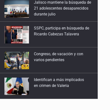
SSPC, participa en búsqueda de
2 de Mayo de 2026
Ricardo Cabezas Talavera
Mujeres que crecen como árboles
25 de Abril de 2026
Congreso, de vacación y con
varios pendientes
Reimaginar la seducción
18 de Abril de 2026
Identifican a más implicados
Sobre el cuerpo que anhela
en crimen de Valeria
28 de Marzo de 2026
La muerte en femenino
Capturan en Zapopan a
21 de Marzo de 2026
defraudador de paquetes
vacacionales
¿Qué dicen de ti tus listas de la compra?
14 de Marzo de 2026
Capturan a secuestradora