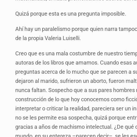
Quizá porque esta es una pregunta imposible.
Ahí hay un paralelismo porque quien narra tampoco 
de la propia Valeria Luiselli.
Creo que es una mala costumbre de nuestro tiempo 
autoras de los libros que amamos. Cuando esas aut
preguntas acerca de lo mucho que se parecen a su
dejaron al marido, sufrieron un aborto, fueron ma
nunca faltan. Sospecho que a sus pares hombres 
construcción de lo que hoy conocemos como ficció
interpretar o criticar la realidad, pareciera ser u
no se les permite esa sospecha, quizá porque entr
gracias a años de machismo intelectual. ¿De qué 
mundo, en su entereza –parecen decir–, se les es