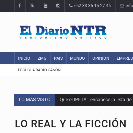
+52 33 36 15 27 46
inf
INICIO
ZMG
PAÍS
MUNDO
OPINIÓN
EMPRES
ESCUCHA RADIO CAÑÓN
LO MÁS VISTO
Que el IPEJAL encabece la lista de
Critican inoperancia de la ASEJ pa
LO REAL Y LA FICCIÓN
Catean centro de fraudes inmobili