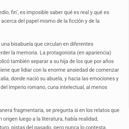
n y amenzas contra su pareja
edio, fin’, es imposible saber qué es real y qué es
enuncian tala; IJALVI lo niega
 acerca del papel mismo de la ficción y de la
ión en Balcones de Oblatos
icardo Cabezas Talavera
 una bisabuela que circulan en diferentes
rrollo de vivienda en Mirador de San Isidro
rder la memoria. La protagonista (en apariencia)
imen de Valeria
licó también separar a su hija de los que por años
tiene que lidiar con la enorme ansiedad de comenzar
a desde 2012
alia, donde nació su abuela, y hacia las emociones y
a del Imperio romano, cuna intelectual, al menos
manera fragmentaria, se pregunta si en los relatos que
 origen luego a la literatura, había realidad,
turo, pistas del pasado, pero nunca lo contesta.