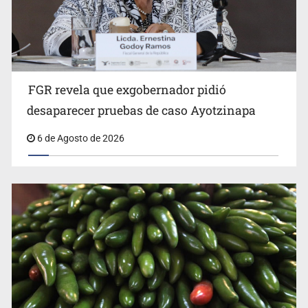
FGR revela que exgobernador pidió
Kershenobich descarta brote de ciclosporiasis en
desaparecer pruebas de caso Ayotzinapa
México
6 de Agosto de 2026