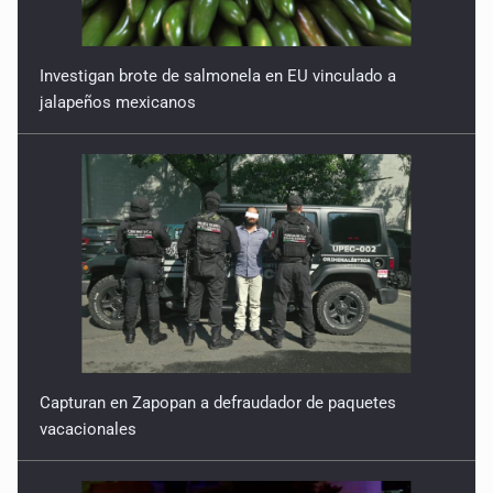
Mirar un mundo hermoso
Investigan brote de salmonela en EU vinculado a
28 de Febrero de 2026
jalapeños mexicanos
El macho expuesto al poema
21 de Febrero de 2026
Seguir en el camino sin fin
14 de Febrero de 2026
Capturan en Zapopan a defraudador de paquetes
vacacionales