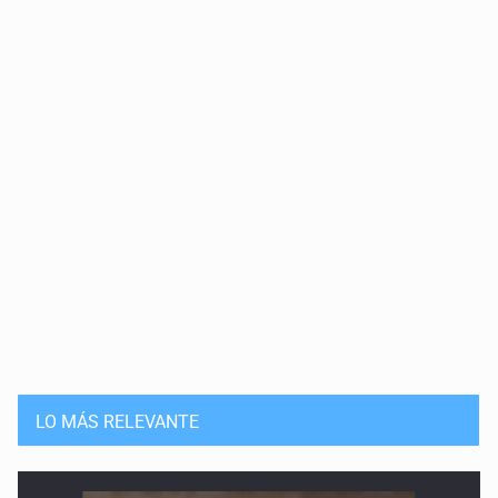
Lo que no hemos visto
30 de Mayo de 2026
Una rabia como un tiro entre las cejas
23 de Mayo de 2026
Vernos en Medea
16 de Mayo de 2026
Los muertos y sus cuerpos
9 de Mayo de 2026
La naturaleza de lo temido
LO MÁS RELEVANTE
2 de Mayo de 2026