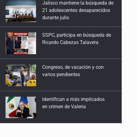
SSPC, participa en búsqueda de
2 de Mayo de 2026
Ricardo Cabezas Talavera
Mujeres que crecen como árboles
25 de Abril de 2026
Congreso, de vacación y con
varios pendientes
Reimaginar la seducción
18 de Abril de 2026
Identifican a más implicados
Sobre el cuerpo que anhela
en crimen de Valeria
28 de Marzo de 2026
La muerte en femenino
Capturan en Zapopan a
21 de Marzo de 2026
defraudador de paquetes
vacacionales
¿Qué dicen de ti tus listas de la compra?
14 de Marzo de 2026
Capturan a secuestradora