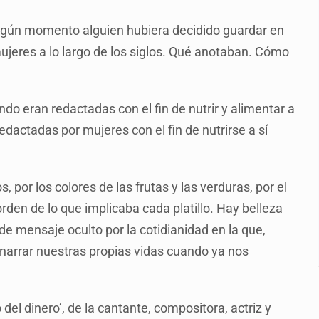
n y amenzas contra su pareja
algún momento alguien hubiera decidido guardar en
enuncian tala; IJALVI lo niega
mujeres a lo largo de los siglos. Qué anotaban. Cómo
ión en Balcones de Oblatos
icardo Cabezas Talavera
ndo eran redactadas con el fin de nutrir y alimentar a
rrollo de vivienda en Mirador de San Isidro
dactadas por mujeres con el fin de nutrirse a sí
imen de Valeria
a desde 2012
, por los colores de las frutas y las verduras, por el
rden de lo que implicaba cada platillo. Hay belleza
de mensaje oculto por la cotidianidad en la que,
 narrar nuestras propias vidas cuando ya nos
 del dinero’, de la cantante, compositora, actriz y