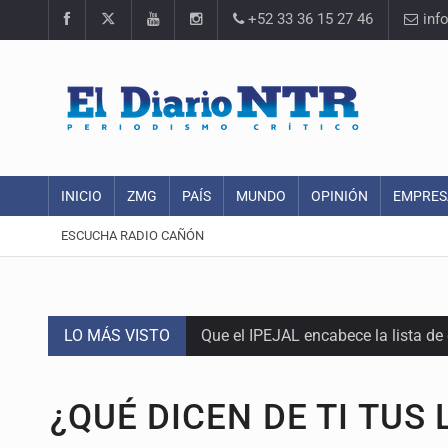
+52 33 36 15 27 46
inf
INICIO
ZMG
PAÍS
MUNDO
OPINIÓN
EMPRES
ESCUCHA RADIO CAÑÓN
LO MÁS VISTO
Que el IPEJAL encabece la lista de
Critican inoperancia de la ASEJ pa
¿QUÉ DICEN DE TI TUS
Catean centro de fraudes inmobili