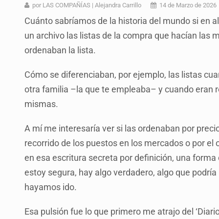
Ex policía es detenido por agresió
por LAS COMPAÑÍAS | Alejandra Carrillo
14 de Marzo de 2026
Cuánto sabríamos de la historia del mundo si en 
Vecinos de Mirador de San Isidro d
un archivo las listas de la compra que hacían las 
Reporta 627 acciones tras inundac
ordenaban la lista.
SSPC, participa en búsqueda de R
Cómo se diferenciaban, por ejemplo, las listas cua
Proponen consulta popular por desa
otra familia –la que te empleaba– y cuando eran re
Identifican a más implicados en cr
mismas.
Capturan a secuestradora buscad
A mí me interesaría ver si las ordenaban por precios
recorrido de los puestos en los mercados o por el o
en esa escritura secreta por definición, una forma 
estoy segura, hay algo verdadero, algo que podría
hayamos ido.
Esa pulsión fue lo que primero me atrajo del ‘Diario