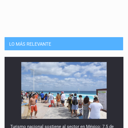
16 de Mayo de 2026
Los muertos y sus cuerpos
9 de Mayo de 2026
La naturaleza de lo temido
LO MÁS RELEVANTE
2 de Mayo de 2026
Mujeres que crecen como árboles
25 de Abril de 2026
Reimaginar la seducción
18 de Abril de 2026
Sobre el cuerpo que anhela
28 de Marzo de 2026
Turismo nacional sostiene al sector en México: 7.5 de