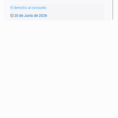
El derecho al consuelo
20 de Junio de 2026
La ternura y la memoria
13 de Junio de 2026
Lo real y la ficción
6 de Junio de 2026
Lo que no hemos visto
30 de Mayo de 2026
Una rabia como un tiro entre las cejas
23 de Mayo de 2026
Vernos en Medea