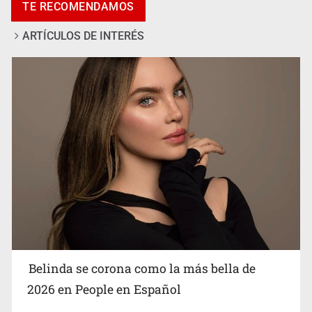
TE RECOMENDAMOS
vecinos en Mirador de San Isidro
ARTÍCULOS DE INTERÉS
Ciclosporiasis no representa un riesgo epidemiológico
masivo
Belinda se corona como la más bella de
2026 en People en Español