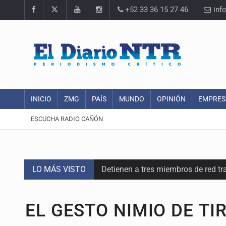
+52 33 36 15 27 46
inf
INICIO
ZMG
PAÍS
MUNDO
OPINIÓN
EMPRES
ESCUCHA RADIO CAÑÓN
LO MÁS VISTO
Detienen a tres miembros de red tr
Balean a hombre en calles de la co
EL GESTO NIMIO DE T
Llega en carreta al hospital tras r