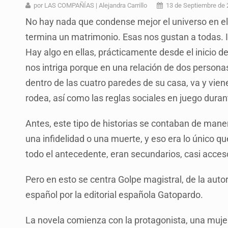
Motociclista fue perseguido y ases
por LAS COMPAÑÍAS | Alejandra Carrillo
13 de Septiembre de
No hay nada que condense mejor el universo en el
Descartan riesgo tras reportes de 
termina un matrimonio. Esas nos gustan a todas. 
Cae en Zapopan prófugo estadouni
Hay algo en ellas, prácticamente desde el inicio 
UdeG convierte residuos de agave e
nos intriga porque en una relación de dos perso
dentro de las cuatro paredes de su casa, va y vien
Quinto Patio
rodea, así como las reglas sociales en juego duran
Se recuperan ya de ciclosporiasis
Antes, este tipo de historias se contaban de mane
Procesan a el “R1”, presunto líder 
una infidelidad o una muerte, y eso era lo único qu
todo el antecedente, eran secundarios, casi acces
Pero en esto se centra Golpe magistral, de la aut
español por la editorial española Gatopardo.
La novela comienza con la protagonista, una muje