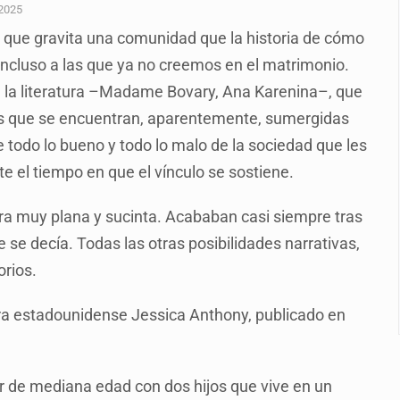
inado frente a un templo en Guadalajara
 2025
 que gravita una comunidad que la historia de cómo
olor a gas en tres colonias de Tlaquepaque
Incluso a las que ya no creemos en el matrimonio.
dense buscado por Interpol
de la literatura –Madame Bovary, Ana Karenina–, que
n biotextil
nas que se encuentran, aparentemente, sumergidas
e todo lo bueno y todo lo malo de la sociedad que les
te el tiempo en que el vínculo se sostiene.
ra muy plana y sucinta. Acababan casi siempre tras
criminal en Jalisco y Michoacán
e se decía. Todas las otras posibilidades narrativas,
orios.
ora estadounidense Jessica Anthony, publicado en
r de mediana edad con dos hijos que vive en un