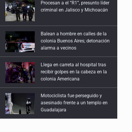
Balean a hombre en calles de la
2 de Mayo de 2026
colonia Buenos Aires; detonación
alarma a vecinos
Mujeres que crecen como árboles
25 de Abril de 2026
Llega en carreta al hospital tras
recibir golpes en la cabeza en la
Reimaginar la seducción
colonia Americana
18 de Abril de 2026
Motociclista fue perseguido y
Sobre el cuerpo que anhela
asesinado frente a un templo en
28 de Marzo de 2026
Guadalajara
La muerte en femenino
Descartan riesgo tras reportes de
21 de Marzo de 2026
olor a gas en tres colonias de
Tlaquepaque
¿Qué dicen de ti tus listas de la compra?
14 de Marzo de 2026
Cae en Zapopan prófugo