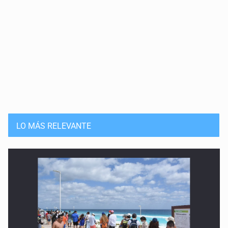
23 de Mayo de 2026
Vernos en Medea
16 de Mayo de 2026
Los muertos y sus cuerpos
9 de Mayo de 2026
La naturaleza de lo temido
LO MÁS RELEVANTE
2 de Mayo de 2026
Mujeres que crecen como árboles
25 de Abril de 2026
Reimaginar la seducción
18 de Abril de 2026