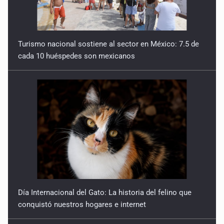
Sobre el cuerpo que anhela
28 de Marzo de 2026
Turismo nacional sostiene al sector en México: 7.5 de
cada 10 huéspedes son mexicanos
La muerte en femenino
21 de Marzo de 2026
¿Qué dicen de ti tus listas de la compra?
14 de Marzo de 2026
Amar en el fin de mundo
7 de Marzo de 2026
Mirar un mundo hermoso
Día Internacional del Gato: La historia del felino que
28 de Febrero de 2026
conquistó nuestros hogares e internet
El macho expuesto al poema