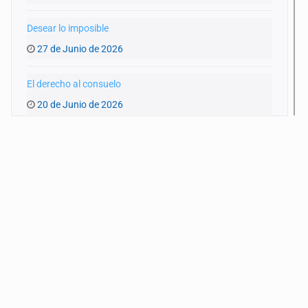
Desear lo imposible
27 de Junio de 2026
El derecho al consuelo
20 de Junio de 2026
La ternura y la memoria
13 de Junio de 2026
Lo real y la ficción
6 de Junio de 2026
Lo que no hemos visto
30 de Mayo de 2026
Una rabia como un tiro entre las cejas