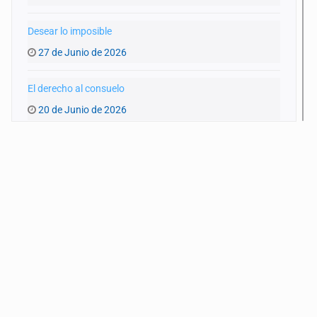
Desear lo imposible
27 de Junio de 2026
El derecho al consuelo
20 de Junio de 2026
La ternura y la memoria
13 de Junio de 2026
Lo real y la ficción
6 de Junio de 2026
Lo que no hemos visto
30 de Mayo de 2026