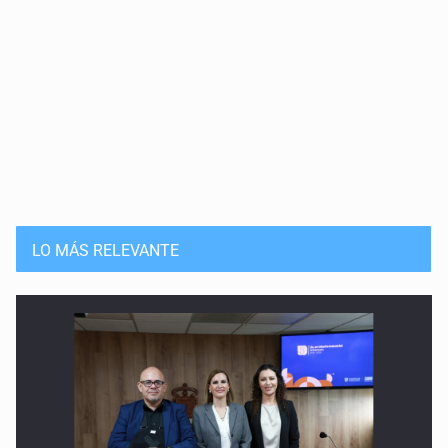
Una rabia como un tiro entre las cejas
23 de Mayo de 2026
Vernos en Medea
16 de Mayo de 2026
Los muertos y sus cuerpos
9 de Mayo de 2026
La naturaleza de lo temido
LO MÁS RELEVANTE
2 de Mayo de 2026
Mujeres que crecen como árboles
25 de Abril de 2026
Reimaginar la seducción
18 de Abril de 2026