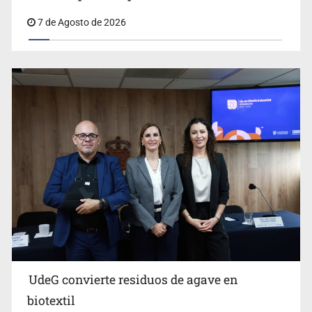
7 de Agosto de 2026
Ya hay solicitud de audiencia de imputación en caso Eli
Castro
UdeG convierte residuos de agave en
Cae en Zapopan prófugo estadounidense buscado por
biotextil