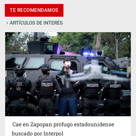
SSPC, participa en búsqueda de Ricardo Cabezas
TE RECOMENDAMOS
Talavera
ARTÍCULOS DE INTERÉS
Al archivo la mitad de quejas contra el Siapa
Cae en Zapopan prófugo estadounidense
buscado por Interpol