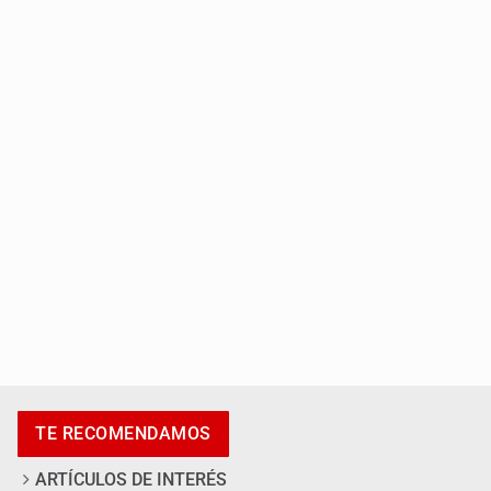
Asesinan a balazos a un hombre en calles de El Salto
Adulto mayor pierde la vida en incendio de una vivienda
en Oblatos
TE RECOMENDAMOS
ARTÍCULOS DE INTERÉS