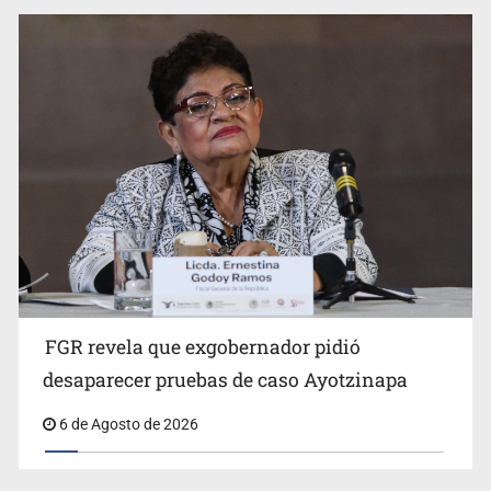
Jalisco mantiene la búsqueda de 21 adolescentes
desaparecidos durante julio
FGR revela que exgobernador pidió
Kershenobich descarta brote de ciclosporiasis en
desaparecer pruebas de caso Ayotzinapa
México
6 de Agosto de 2026