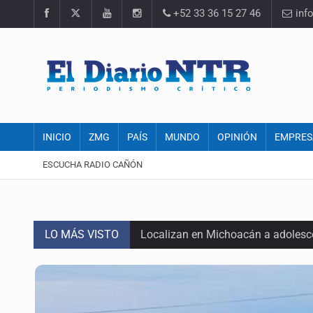
+52 33 36 15 27 46
inf
INICIO
ZMG
PAÍS
MUNDO
OPINIÓN
EMPRES
ESCUCHA RADIO CAÑÓN
LO MÁS VISTO
Localizan en Michoacán a adolesc
México no está preparado para una 
Lamenta Carla Humphrey la negativ