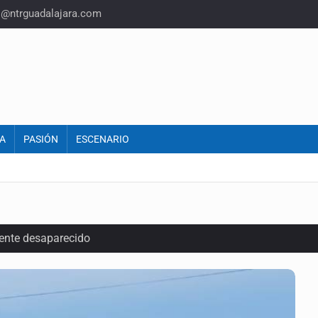
o@ntrguadalajara.com
A
PASIÓN
ESCENARIO
ente desaparecido
intervención unilateral de EUA contra cárteles
a del INE para aprobar lineamientos de fiscalización