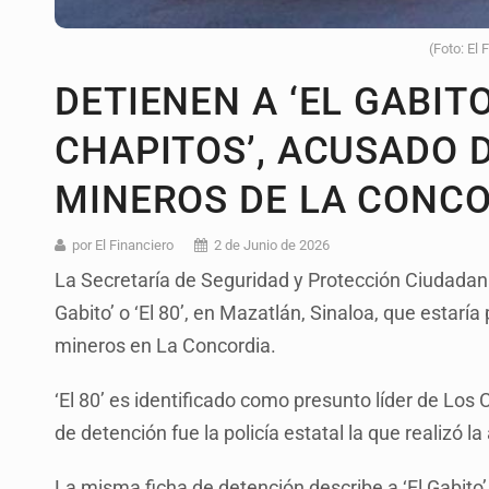
(Foto: El 
DETIENEN A ‘EL GABITO’
CHAPITOS’, ACUSADO 
MINEROS DE LA CONC
por El Financiero
2 de Junio de 2026
La Secretaría de Seguridad y Protección Ciudadana 
Gabito’ o ‘El 80’, en Mazatlán, Sinaloa, que estar
mineros en La Concordia.
‘El 80’ es identificado como presunto líder de Los 
de detención fue la policía estatal la que realizó l
La misma ficha de detención describe a ‘El Gabito