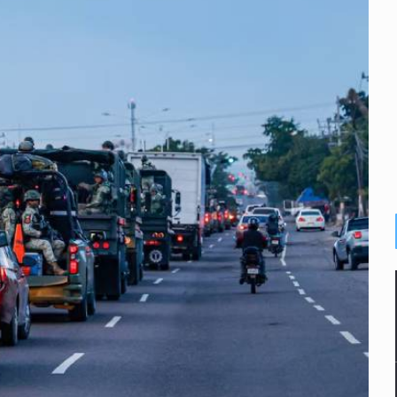
plicidad de policías, afirma Lazos de Amor
de Santa Tere
s por caso Ayotzinapa y promete justicia
de relaciones con México
omo Presidente de Colombia
ocumenta su implicación en desapariciones forzadas
 telefónico