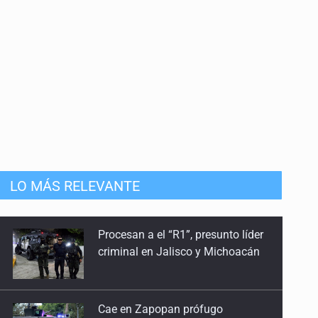
LO MÁS RELEVANTE
Cae en Zapopan prófugo
estadounidense buscado por
Interpol
Aseguran pitón dentro de