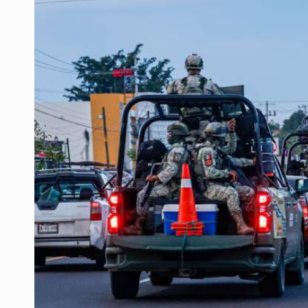
Desapariciones en Jalisco, con com
Aseguran pitón dentro de vivienda 
Sheinbaum anticipa más detencione
Resalta Fujimori restablecimiento 
Asume Abelardo De la Espriella c
Policías bajo la mira: La CEDHJ d
Catean casa por esquema de fraude