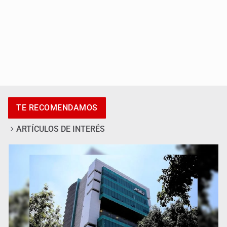
Fiscalía continúa búsqueda de Ricardo Cabezas
TE RECOMENDAMOS
Talavera
ARTÍCULOS DE INTERÉS