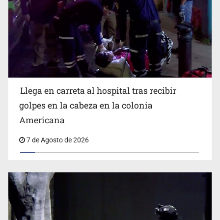
Llega en carreta al hospital tras recibir
Balean a hombre en calles de la colonia Buenos Aires;
detonación alarma a vecinos
golpes en la cabeza en la colonia
Americana
7 de Agosto de 2026