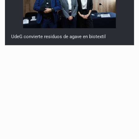
UdeG convierte residuos de agave en biotextil
Fiscalía exhuma 126 cuerpos de 32 fosas