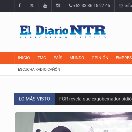
+52 33 36 15 27 46
inf
INICIO
ZMG
PAÍS
MUNDO
OPINIÓN
EMPRES
ESCUCHA RADIO CAÑÓN
LO MÁS VISTO
FGR revela que exgobernador pidi
Capturan en Zapopan a defraudado
Adulto mayor pierde la vida en inc