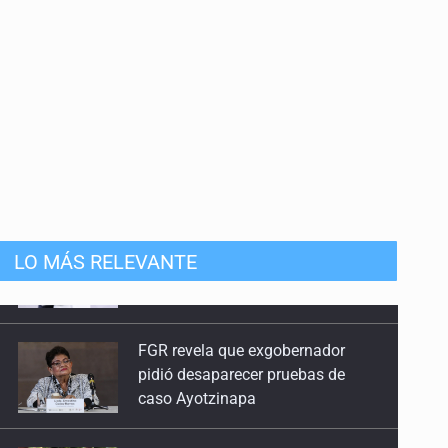
LO MÁS RELEVANTE
FGR revela que exgobernador
pidió desaparecer pruebas de
caso Ayotzinapa
Investigan brote de salmonela en