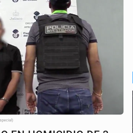
calles de El Salto
1 adolescentes desaparecidos durante julio
n Tlajomulco
EU vinculado a jalapeños mexicanos
del CJNG y decomisan 2.5 toneladas de metanfetamina
rlos, arzobispo emérito de Morelia
 de ciclosporiasis en México
Especial)