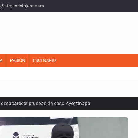
o@ntrguadalajara.com
A
PASIÓN
ESCENARIO
ó desaparecer pruebas de caso Ayotzinapa
r de paquetes vacacionales
endio de una vivienda en Oblatos