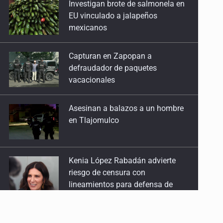
EU vinculado a jalapeños
mexicanos
Capturan en Zapopan a
defraudador de paquetes
vacacionales
Asesinan a balazos a un hombre
en Tlajomulco
Kenia López Rabadán advierte
riesgo de censura con
lineamientos para defensa de
audiencias
Asesinan a balazos a un hombre