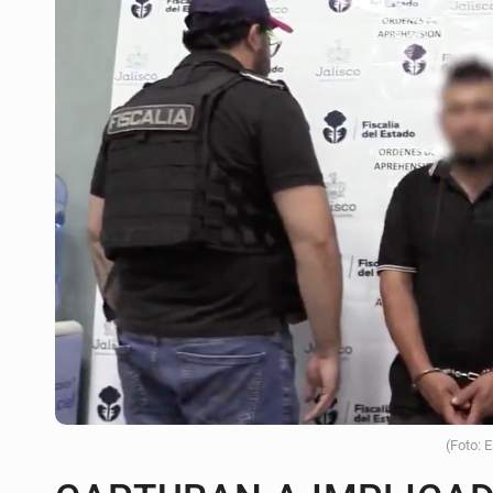
Asesinan a balazos a un hombre en 
Jalisco mantiene la búsqueda de 2
Asesinan a balazos a un hombre e
Investigan brote de salmonela en 
Desarticulan en Cataluña célula 
Fallece monseñor Carlos Garfias Me
David Kershenobich descarta brote
(Foto: 