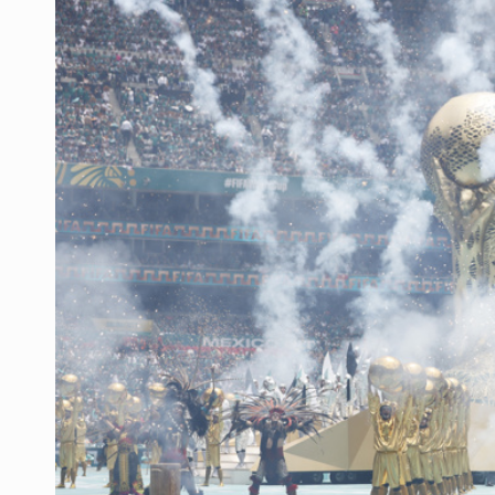
Asesinan a balazos a un hombre en 
Jalisco mantiene la búsqueda de 2
Asesinan a balazos a un hombre e
Investigan brote de salmonela en 
Desarticulan en Cataluña célula 
Fallece monseñor Carlos Garfias Me
Kershenobich descarta brote de cic