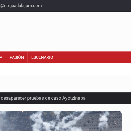
o@ntrguadalajara.com
A
PASIÓN
ESCENARIO
ó desaparecer pruebas de caso Ayotzinapa
r de paquetes vacacionales
endio de una vivienda en Oblatos