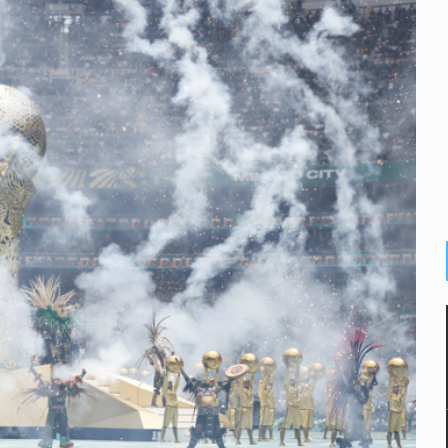
calles de El Salto
1 adolescentes desaparecidos durante julio
n Tlajomulco
EU vinculado a jalapeños mexicanos
del CJNG y decomisan 2.5 toneladas de metanfetamina
rlos, arzobispo emérito de Morelia
losporiasis en México