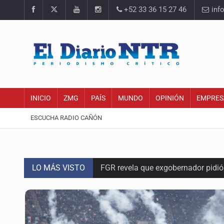
+52 33 36 15 27 46
inf
INICIO
ZMG
PAÍS
MUNDO
OPINIÓN
EMPRES
ESCUCHA RADIO CAÑÓN
FGR revela que exgobernador pidi
LO MÁS VISTO
Capturan en Zapopan a defraudado
Adulto mayor pierde la vida en inc