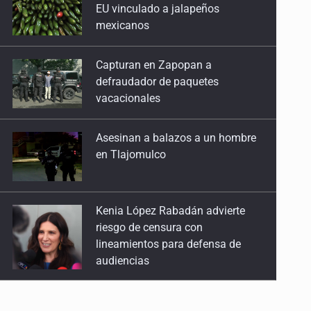
EU vinculado a jalapeños
mexicanos
Capturan en Zapopan a
defraudador de paquetes
vacacionales
Asesinan a balazos a un hombre
en Tlajomulco
Kenia López Rabadán advierte
riesgo de censura con
lineamientos para defensa de
audiencias
Asesinan a balazos a un hombre