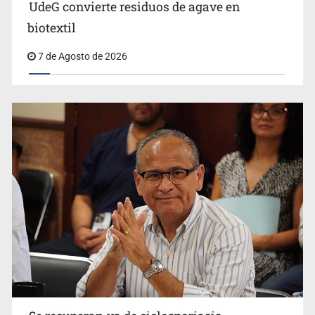
UdeG convierte residuos de agave en
Cae en Zapopan prófugo estadounidense buscado por
biotextil
Interpol
7 de Agosto de 2026