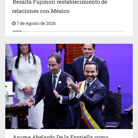
Resalta Fujimori restablecimiento de
relaciones con México
Sheinbaum anticipa más detenciones por caso
7 de Agosto de 2026
Ayotzinapa y promete justicia
Asume Abelardo De la Espriella como