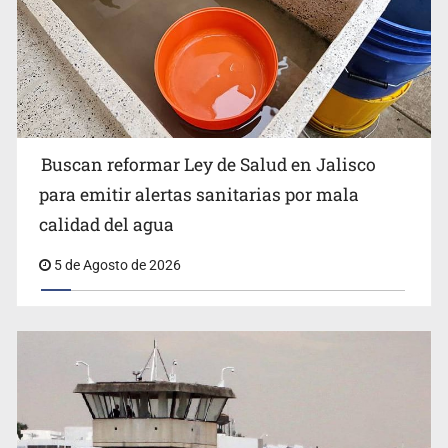
Buscan reformar Ley de Salud en Jalisco
Citarían a Medrano si persiste falta de diálogo con
para emitir alertas sanitarias por mala
vecinos de Mirador San Isidro
calidad del agua
5 de Agosto de 2026