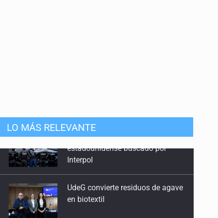
LO MÁS RELEVANTE
UdeG convierte residuos de agave
en biotextil
Fiscalía exhuma 126 cuerpos de