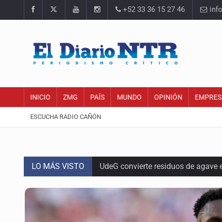
+52 33 36 15 27 46
inf
INICIO
ZMG
PAÍS
MUNDO
OPINIÓN
EMPRES
ESCUCHA RADIO CAÑÓN
LO MÁS VISTO
UdeG convierte residuos de agave e
Quinto Patio
Se recuperan ya de ciclosporiasis