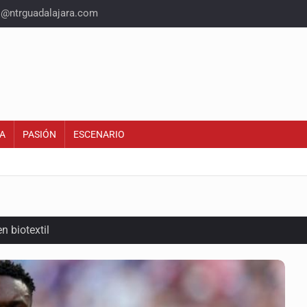
o@ntrguadalajara.com
A
PASIÓN
ESCENARIO
n biotextil