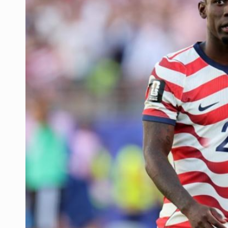
SCJN ordena al Congreso de Jalisc
Fiscalía exhuma 126 cuerpos de 3
Al archivo la mitad de quejas contr
Ya hay solicitud de audiencia de i
Vecinos acusan retiro de árboles; Ij
Buscan mantener tradiciones con 
Cae en Zapopan prófugo estadouni