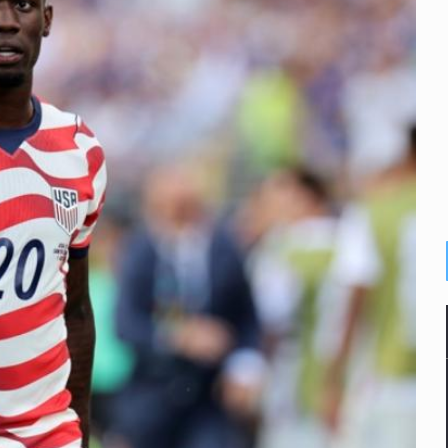
o eliminar la adopción simple
2 fosas
a el Siapa
mputación en caso Eli Castro
alvi niega tala
Feria Corazón de Artesano
dense buscado por Interpol