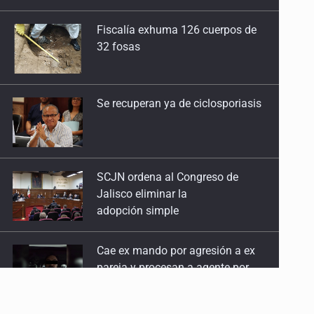
32 fosas
Se recuperan ya de ciclosporiasis
SCJN ordena al Congreso de
Jalisco eliminar la
adopción simple
Cae ex mando por agresión a ex
pareja y procesan a agente por
abuso a menor
Jalisco mantiene la búsqueda de
21 adolescentes desaparecidos