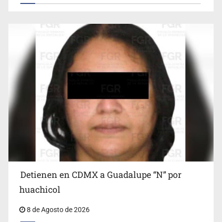
Cae en Zapopan prófugo estadounidense buscado por
Interpol
Detienen en CDMX a Guadalupe “N” por
Ciclosporiasis no representa un riesgo epidemiológico
masivo
huachicol
8 de Agosto de 2026