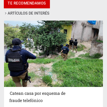
TE RECOMENDAMOS
unilateral de EUA contra cárteles
ARTÍCULOS DE INTERÉS
Lamenta Carla Humphrey la negativa del INE para
aprobar lineamientos de fiscalización
Catean casa por esquema de
fraude telefónico