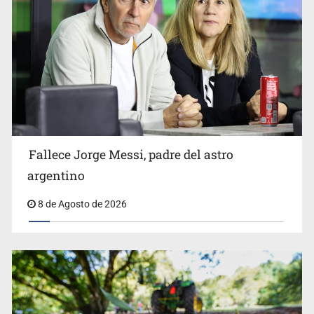
El Senado de EE.UU. confirma a Todd Blanche,
exabogado de Trump, como fiscal general
Fallece Jorge Messi, padre del astro
argentino
8 de Agosto de 2026