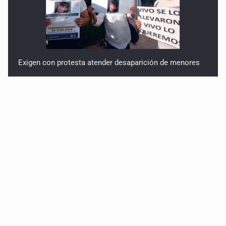
Exigen con protesta atender desaparición de menores
Procesan a el “R1”, presunto líder criminal en Jalisco y
Michoacán