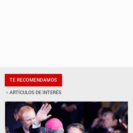
Cae en Zapopan prófugo estadounidense buscado por
TE RECOMENDAMOS
Interpol
ARTÍCULOS DE INTERÉS