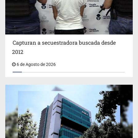
Capturan a secuestradora buscada desde
Cae ex mando por agresión a ex pareja y procesan a
agente por abuso a menor
2012
6 de Agosto de 2026