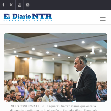
SI LO CONFIRMA EL INE. Esquer Gutiérrez afirma que estaría
dispuesto a retirarse de la elección al Senado. (Foto: Especial)