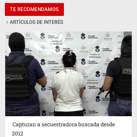
Vecinos de Mirador de San Isidro denuncian tala; IJALVI
TE RECOMENDAMOS
lo niega
ARTÍCULOS DE INTERÉS
EUA investiga salmonela en jalapeños mexicanos
Capturan a secuestradora buscada desde
2012