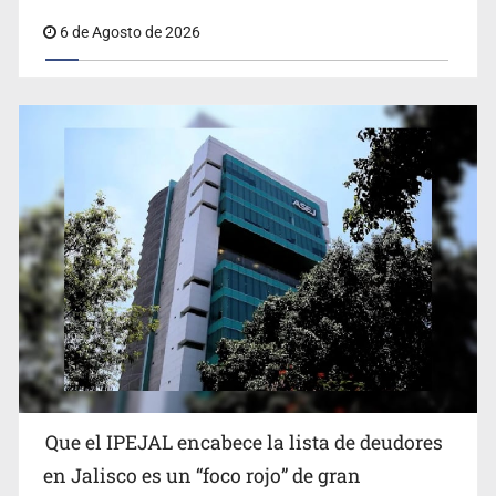
6 de Agosto de 2026
Proponen consulta popular por desarrollo de vivienda
en Mirador de San Isidro
Que el IPEJAL encabece la lista de deudores
Congreso, de vacación y con varios pendientes
en Jalisco es un “foco rojo” de gran