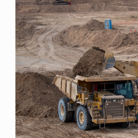
Mujer resulta lesionada tras ataqu
Vinculan a pareja que extorsionaba 
Mueren cuatro personas por volcad
Ken Salazar afirma que no tiene ev
Sheinbaum se reúnen secretario de
Vinculan a responsable de homicid
Buscan reformar Ley de Salud en Ja