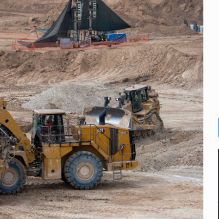
e de pitbull en Zapopan
con peluches para exigir 'cobro de piso'
ura en San Miguel el Alto
idencia de vínculos entre el gobierno de México y el crimen org
 Estado del Vaticano
io registrado en 2025 en Tlaquepaque
lisco para emitir alertas sanitarias por mala calidad del agua