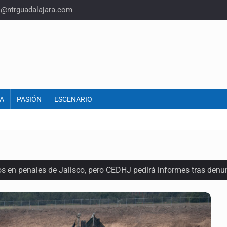
o@ntrguadalajara.com
A
PASIÓN
ESCENARIO
os en penales de Jalisco, pero CEDHJ pedirá informes tras denu
a de diálogo con vecinos de Mirador San Isidro
ques armados