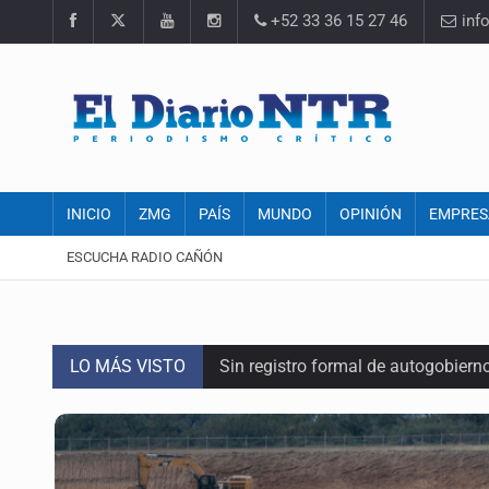
+52 33 36 15 27 46
inf
INICIO
ZMG
PAÍS
MUNDO
OPINIÓN
EMPRES
ESCUCHA RADIO CAÑÓN
LO MÁS VISTO
Sin registro formal de autogobiern
Citarían a Medrano si persiste falt
Asesinan a tres luego de dos ata