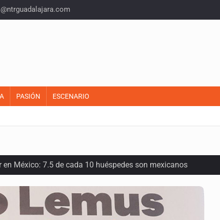
o@ntrguadalajara.com
A
PASIÓN
ESCENARIO
or en México: 7.5 de cada 10 huéspedes son mexicanos
oria del felino que conquistó nuestros hogares e internet
en los Juegos Centroamericanos