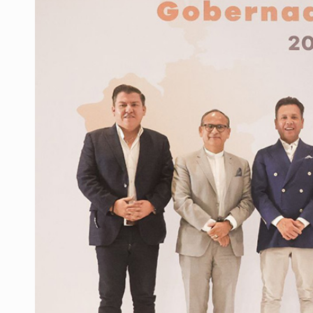
OPS alerta por aumento de casos d
Ayotzinapa: A casi 12 años, entre 
Caen en Zapopan 'El Ruso', objetiv
Pide regidora investigar dictámene
Ciclosporiasis no representa un r
Detienen en CDMX a Guadalupe “N”
Belinda se corona como la más bel