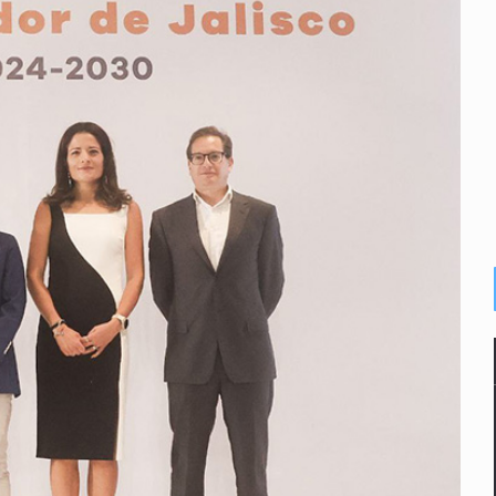
e sarampión en México y otros tres países de Ámerica
juicios a exfuncionarios y la fuga de Tomás Zerón
o prioritario por homicidios en Playa del Carmen
s y desalojo de vecinos en Mirador de San Isidro
iesgo epidemiológico masivo
 por huachicol
la de 2026 en People en Español