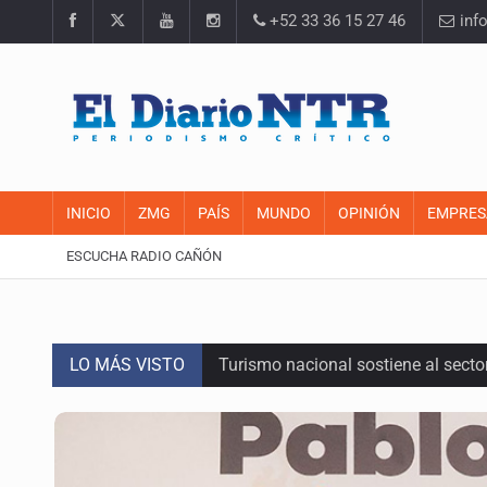
+52 33 36 15 27 46
inf
INICIO
ZMG
PAÍS
MUNDO
OPINIÓN
EMPRES
ESCUCHA RADIO CAÑÓN
LO MÁS VISTO
Turismo nacional sostiene al sect
Día Internacional del Gato: La hist
México rompe su récord histórico 