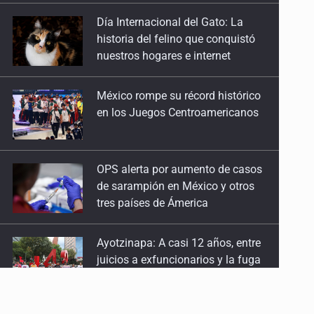
historia del felino que conquistó
nuestros hogares e internet
México rompe su récord histórico
en los Juegos Centroamericanos
OPS alerta por aumento de casos
de sarampión en México y otros
tres países de Ámerica
Ayotzinapa: A casi 12 años, entre
juicios a exfuncionarios y la fuga
de Tomás Zerón
Caen en Zapopan 'El Ruso',
objetivo prioritario por homicidios