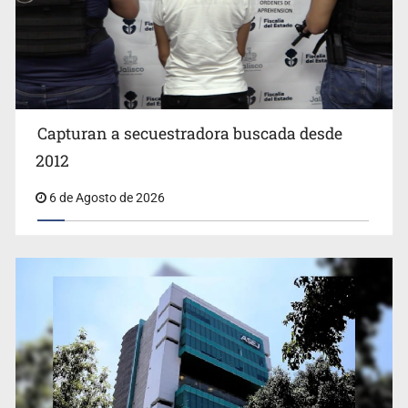
Capturan a secuestradora buscada desde
Cae ex mando por agresión a ex pareja y procesan a
agente por abuso a menor
2012
6 de Agosto de 2026