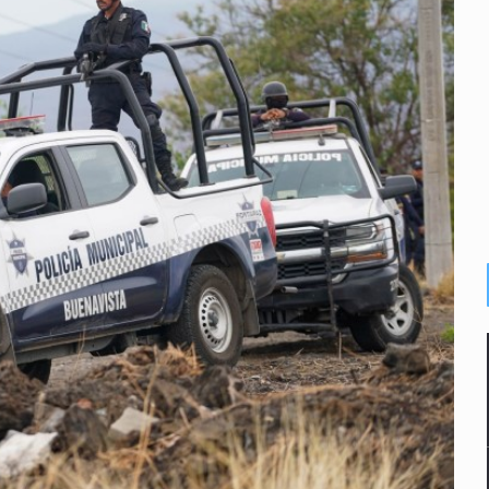
2 fosas
a el Siapa
mputación en caso Eli Castro
alvi niega tala
Feria Corazón de Artesano
on 40 mdp
n biotextil