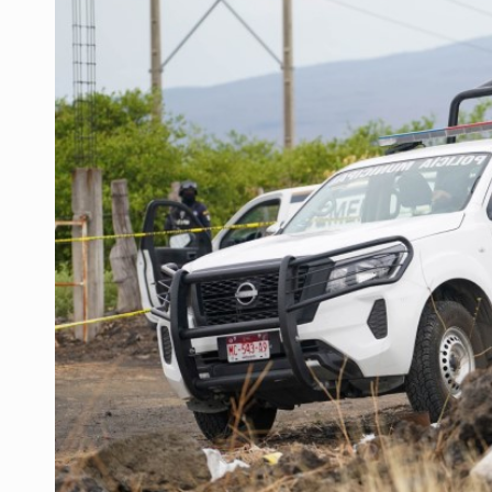
Fiscalía exhuma 126 cuerpos de 3
Al archivo la mitad de quejas contr
Ya hay solicitud de audiencia de i
Vecinos acusan retiro de árboles; Ij
Buscan mantener tradiciones con 
Apoyarán a mujeres con cáncer c
UdeG convierte residuos de agave e