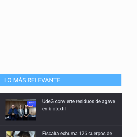
LO MÁS RELEVANTE
Fiscalía exhuma 126 cuerpos de
32 fosas
Se recuperan ya de ciclosporiasis