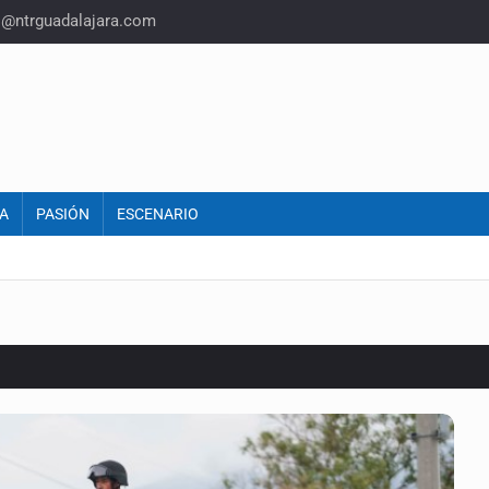
o@ntrguadalajara.com
A
PASIÓN
ESCENARIO
o eliminar la adopción simple