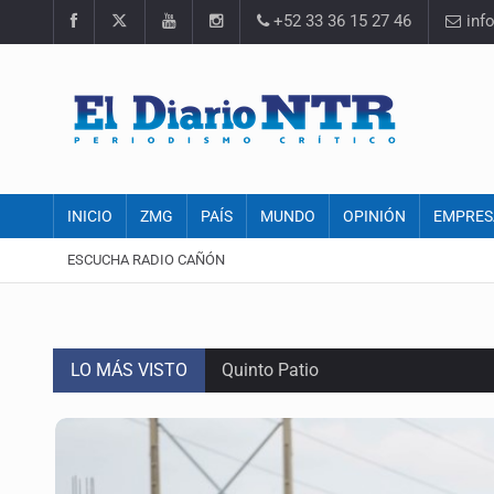
+52 33 36 15 27 46
inf
INICIO
ZMG
PAÍS
MUNDO
OPINIÓN
EMPRES
ESCUCHA RADIO CAÑÓN
LO MÁS VISTO
Quinto Patio
Se recuperan ya de ciclosporiasis
SCJN ordena al Congreso de Jalisc