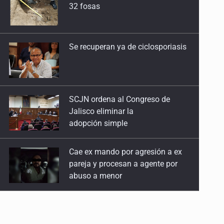
SCJN ordena al Congreso de
Jalisco eliminar la
adopción simple
Cae ex mando por agresión a ex
pareja y procesan a agente por
abuso a menor
Jalisco mantiene la búsqueda de
21 adolescentes desaparecidos
durante julio
SSPC, participa en búsqueda de
Ricardo Cabezas Talavera