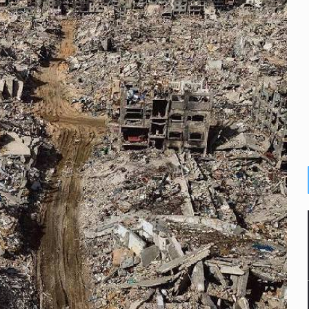
n y amenzas contra su pareja
enuncian tala; IJALVI lo niega
ión en Balcones de Oblatos
ardo Cabezas Talavera
rrollo de vivienda en Mirador de San Isidro
imen de Valeria
a desde 2012