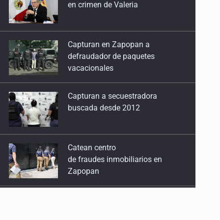
defraudador de paquetes
vacacionales
Capturan a secuestradora
buscada desde 2012
Catean centro
de fraudes inmobiliarios en
Zapopan
Que el IPEJAL encabece la lista
de deudores en Jalisco es un
“foco rojo” de gran magnitud:
Economista
Critican inoperancia de la ASEJ