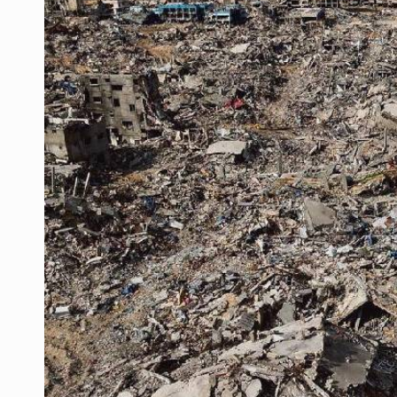
Ex policía es detenido por agresió
Vecinos de Mirador de San Isidro d
Reporta 627 acciones tras inundac
Fiscalía continúa búsqueda de Ric
Proponen consulta popular por desa
Identifican a más implicados en cr
Capturan a secuestradora buscad