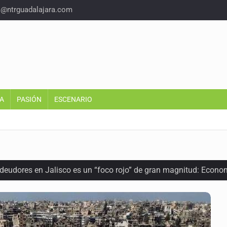
o@ntrguadalajara.com
A
PASIÓN
ESCENARIO
 deudores en Jalisco es un “foco rojo” de gran magnitud: Econo
ra recuperar fondos públicos
arios en Zapopan