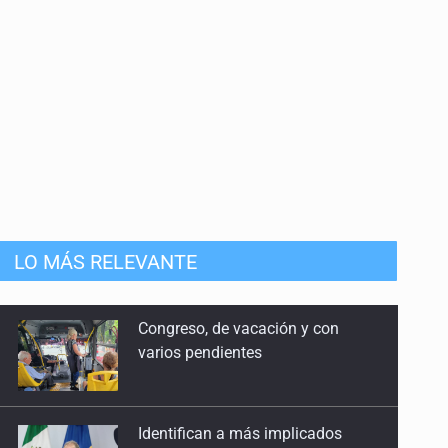
LO MÁS RELEVANTE
Identifican a más implicados
en crimen de Valeria
Capturan en Zapopan a