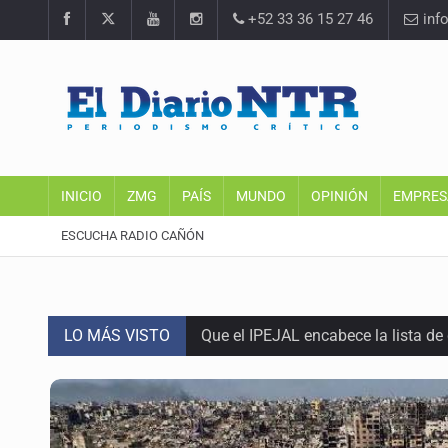
+52 33 36 15 27 46
inf
INICIO
ZMG
PAÍS
MUNDO
OPINIÓN
EMPRES
ESCUCHA RADIO CAÑÓN
LO MÁS VISTO
Que el IPEJAL encabece la lista de
Critican inoperancia de la ASEJ pa
Catean centro de fraudes inmobili