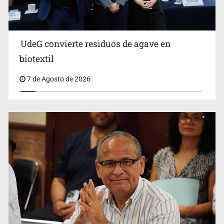
UdeG convierte residuos de agave en
Cae en Zapopan prófugo estadounidense buscado por
biotextil
Interpol
7 de Agosto de 2026