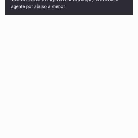
agente por abuso a menor
Jalisco mantiene la búsqueda de 21 adolescentes
desaparecidos durante julio