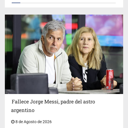
Realizan primera boda de personas sordas en Zapopan
El Senado de EE.UU. confirma a Todd Blanche,
exabogado de Trump, como fiscal general
Fallece Jorge Messi, padre del astro
argentino
8 de Agosto de 2026