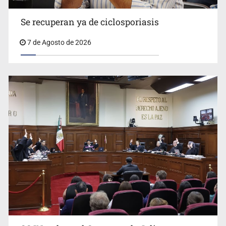
Se recuperan ya de ciclosporiasis
UdeG convierte residuos de agave en biotextil
7 de Agosto de 2026