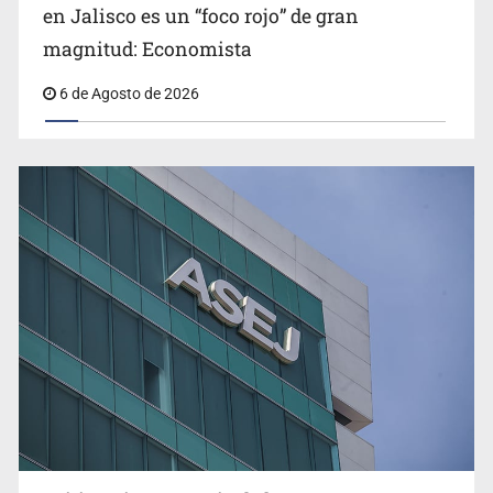
Congreso, de vacación y con varios pendientes
en Jalisco es un “foco rojo” de gran
magnitud: Economista
6 de Agosto de 2026