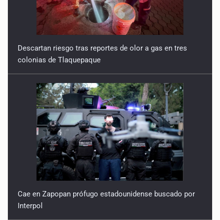
Reactivarán contraflujo en López Mateos Sur a partir del
13 de julio
9 de Julio de 2026
Descartan riesgo tras reportes de olor a gas en tres
colonias de Tlaquepaque
Y no se enoje con el FBI
9 de Julio de 2026
Lo que quedó del mundial
8 de Julio de 2026
Hombre es investigado por ser autor intelectual del
feminicidio de su madre
7 de Julio de 2026
Cae en Zapopan prófugo estadounidense buscado por
A ver cuántos quedan
Interpol
7 de Julio de 2026