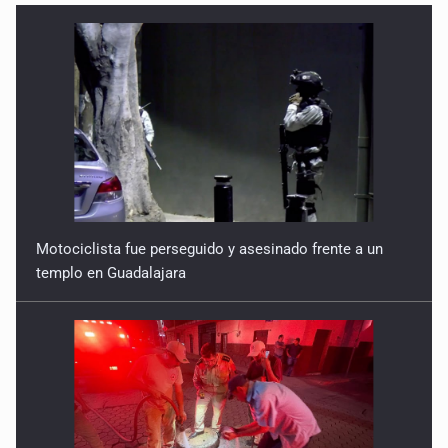
No hay problema de salud
11 de Julio de 2026
Detienen en Tlajomulco a hombre con dos armas de fuego
y más de 50 cartuchos
10 de Julio de 2026
Instalan mesa de seguridad para conductores de ERT
9 de Julio de 2026
Motociclista fue perseguido y asesinado frente a un
templo en Guadalajara
Que tiradero
10 de Julio de 2026
Detienen a conductor por amenazar con arma tras
incidente vial
9 de Julio de 2026